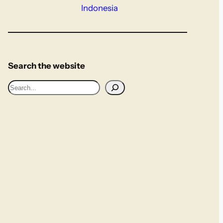
Indonesia
Search the website
S
e
a
r
c
h