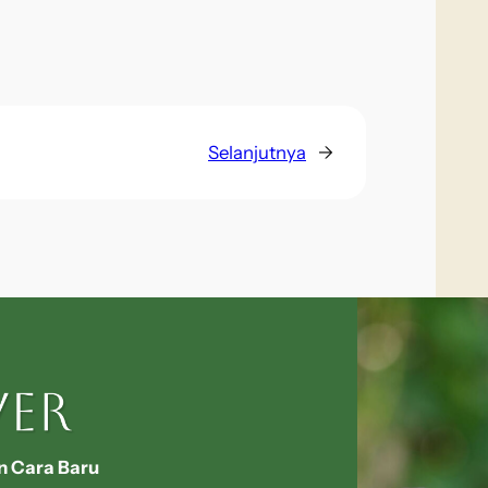
Selanjutnya
→
n Cara Baru