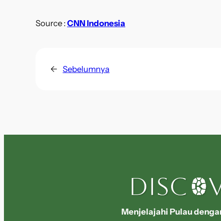
Source :
CNN Indonesia
←
Sebelumnya
Menjelajahi Pulau denga