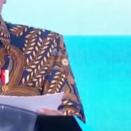
Festival Penjor Desa
Serangan sebagai Ruang
Kreativitas Pemuda
Mitsubishi Estate Hadirkan
Konsep Island Shopping di
Bali, Bidik Kehadiran 100
Brand Global
Aliansi Keuangan Global
G20 Bali Dukung Pusat
Keuangan Internasional Bali