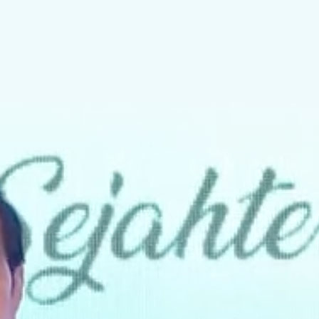
Mahasiswa IDB Bali di KEK
Kura Kura Bali
21 Penyu Hijau
Dilepasliarkan
Kawasan Pabean Hadir di
KEK Kura Kura Bali