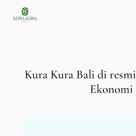
Lewati
ke
konten
Kura Kura Bali di resm
Ekonomi 