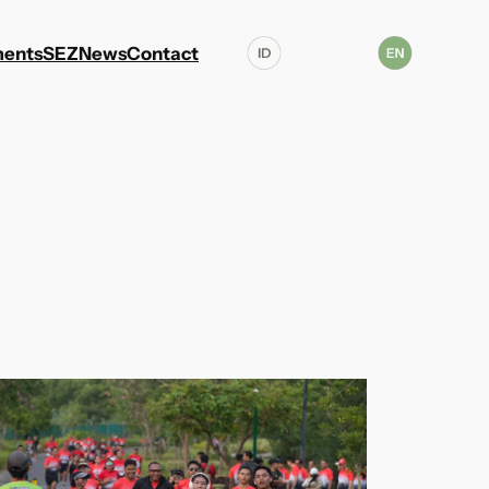
ents
SEZ
News
Contact