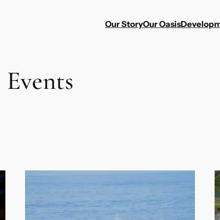
Our Story
Our Oasis
Developm
 Events