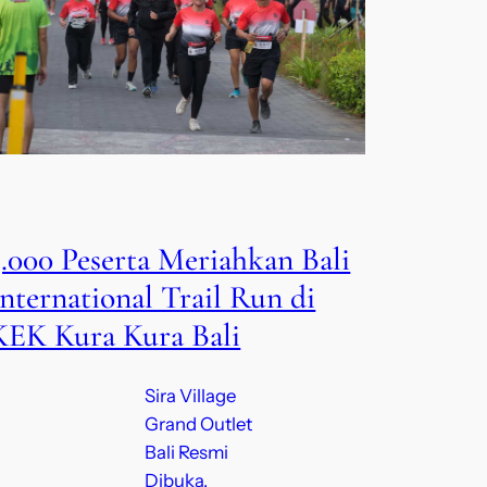
3.000 Peserta Meriahkan Bali
International Trail Run di
KEK Kura Kura Bali
Sira Village
Grand Outlet
Bali Resmi
Dibuka,