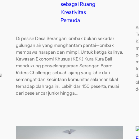
sebagai Ruang
Kreativitas
Pemuda
S
T
Di pesisir Desa Serangan, ombak bukan sekadar
K
gulungan air yang menghantam pantai—ombak
m
membawa harapan dan mimpi. Untuk ketiga kalinya,
p
Kawasan Ekonomi Khusus (KEK) Kura Kura Bali
m
mendukung penyelenggaraan Serangan Board
t
Riders Challenge, sebuah ajang yang lahir dari
RI
d
semangat dan kecintaan komunitas selancar lokal
o
terhadap olahraga ini. Lebih dari 150 peserta, mulai
d
dari peselancar junior hingga…