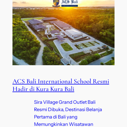
ACS Bali International School Resmi
Hadir di Kura Kura Bali
Sira Village Grand Outlet Bali
Resmi Dibuka, Destinasi Belanja
Pertama di Bali yang
Memungkinkan Wisatawan