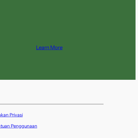
Learn More
akan Privasi
ntuan Penggunaan