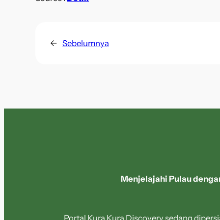
←
Sebelumnya
Menjelajahi Pulau denga
Portal Kura Kura Discovery sedang diper