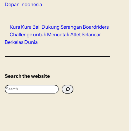
Depan Indonesia
Kura Kura Bali Dukung Serangan Boardriders
Challenge untuk Mencetak Atlet Selancar
Berkelas Dunia
Search the website
S
e
a
r
c
h