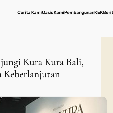
Cerita Kami
Oasis Kami
Pembangunan
KEK
Berit
jungi Kura Kura Bali,
a Keberlanjutan