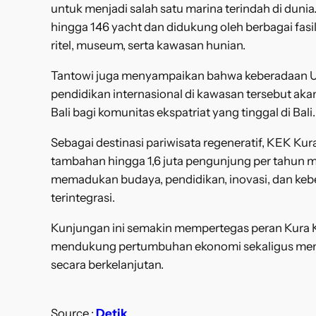
untuk menjadi salah satu marina terindah di dunia
hingga 146 yacht dan didukung oleh berbagai fasil
ritel, museum, serta kawasan hunian.
Tantowi juga menyampaikan bahwa keberadaan UID
pendidikan internasional di kawasan tersebut ak
Bali bagi komunitas ekspatriat yang tinggal di Bali.
Sebagai destinasi pariwisata regeneratif, KEK Ku
tambahan hingga 1,6 juta pengunjung per tahun
memadukan budaya, pendidikan, inovasi, dan keb
terintegrasi.
Kunjungan ini semakin mempertegas peran Kura K
mendukung pertumbuhan ekonomi sekaligus menja
secara berkelanjutan.
Source :
Detik